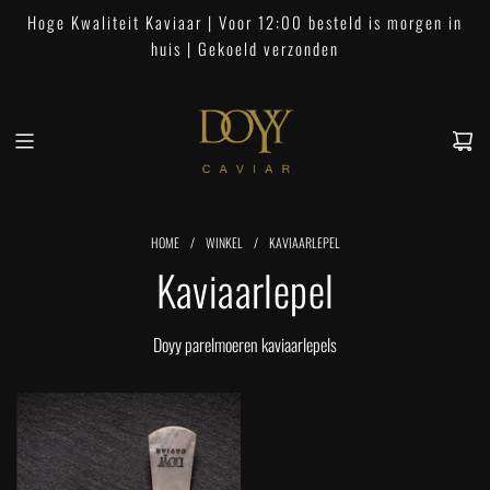
G
Hoge Kwaliteit Kaviaar | Voor 12:00 besteld is morgen in
a
huis | Gekoeld verzonden
n
a
a
r
i
n
h
HOME
/
WINKEL
/
KAVIAARLEPEL
o
Kaviaarlepel
u
d
Doyy parelmoeren kaviaarlepels