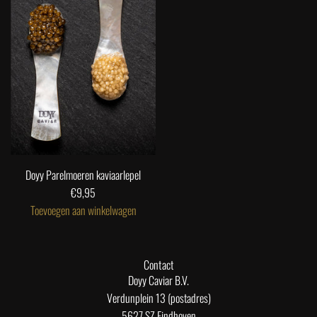
Doyy Parelmoeren kaviaarlepel
€9,95
Toevoegen aan winkelwagen
V
o
e
Contact
g
Doyy Caviar B.V.
D
Verdunplein 13 (postadres)
o
5627 SZ Eindhoven