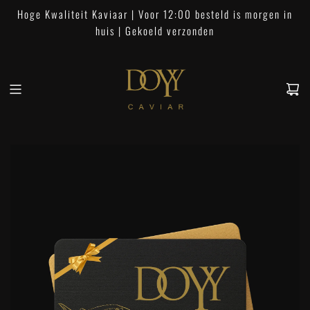
G
Hoge Kwaliteit Kaviaar | Voor 12:00 besteld is morgen in
a
huis | Gekoeld verzonden
n
a
a
r
i
n
h
o
u
d