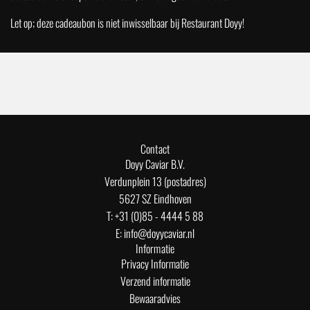
Let op; deze cadeaubon is niet inwisselbaar bij Restaurant Doyy!
Contact
Doyy Caviar B.V.
Verdunplein 13 (postadres)
5627 SZ Eindhoven
T: +31 (0)85 - 4444 5 88
E: info@doyycaviar.nl
Informatie
Privacy Informatie
Verzend informatie
Bewaaradvies