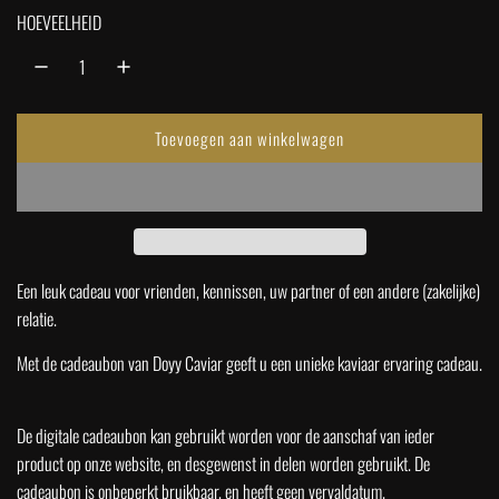
a
HOEVEELHEID
l
e
Toevoegen aan winkelwagen
p
l
a
r
d
e
i
n
.
Een leuk cadeau voor vrienden, kennissen, uw partner of een andere (zakelijke)
j
.
relatie.
.
s
Met de cadeaubon van Doyy Caviar geeft u een unieke kaviaar ervaring cadeau.
De digitale cadeaubon kan gebruikt worden voor de aanschaf van ieder
product op onze website, en desgewenst in delen worden gebruikt. De
cadeaubon is onbeperkt bruikbaar, en heeft geen vervaldatum.