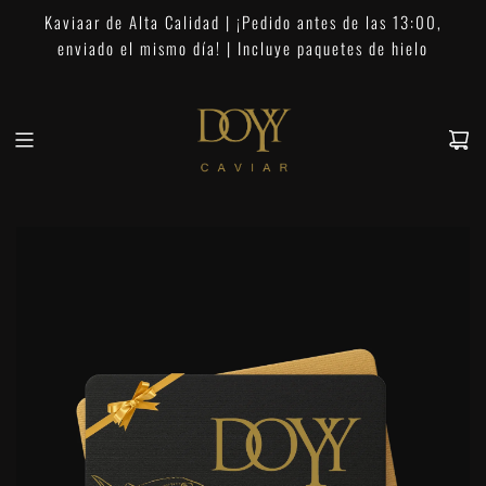
S
Kaviaar de Alta Calidad | ¡Pedido antes de las 13:00,
a
enviado el mismo día! | Incluye paquetes de hielo
l
t
a
r
a
l
c
o
n
t
e
n
i
d
o