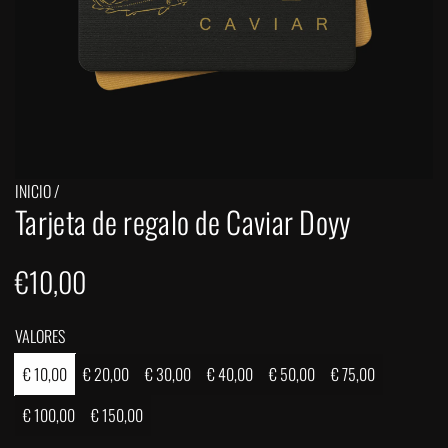
INICIO
/
Tarjeta de regalo de Caviar Doyy
P
€10,00
r
VALORES
e
€ 10,00
€ 20,00
€ 30,00
€ 40,00
€ 50,00
€ 75,00
c
€ 100,00
€ 150,00