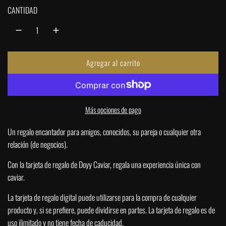
i
CANTIDAD
o
r
Agregar al carrito
e
c
a
g
r
g
Más opciones de pago
u
a
n
Un regalo encantador para amigos, conocidos, su pareja o cualquier otra
l
d
relación (de negocios).
o
a
Con la tarjeta de regalo de Doyy Caviar, regala una experiencia única con
.
caviar.
.
r
.
La tarjeta de regalo digital puede utilizarse para la compra de cualquier
producto y, si se prefiere, puede dividirse en partes. La tarjeta de regalo es de
uso ilimitado y no tiene fecha de caducidad.