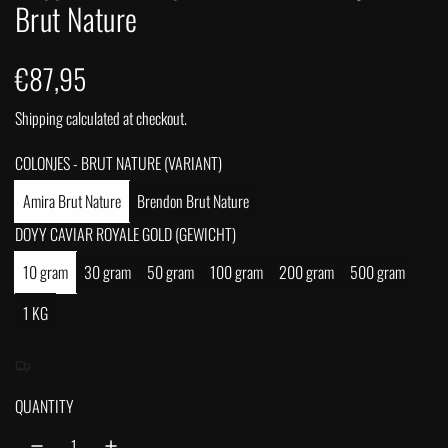
Brut Nature
R
€87,95
e
Shipping
calculated at checkout.
g
COLONJES - BRUT NATURE (VARIANT)
u
Amira Brut Nature
Brendon Brut Nature
DOYY CAVIAR ROYALE GOLD (GEWICHT)
l
10 gram
30 gram
50 gram
100 gram
200 gram
500 gram
a
1 KG
r
p
QUANTITY
r