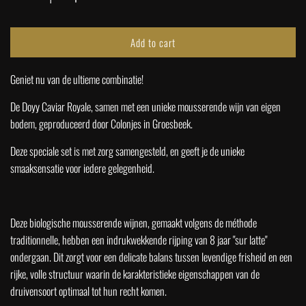
i
c
Add to cart
l
o
e
Geniet nu van de ultieme combinatie!
a
d
De Doyy Caviar Royale, samen met een unieke mousserende wijn van eigen
i
bodem, geproduceerd door
Colonjes
in Groesbeek.
n
g
Deze speciale set is met zorg samengesteld, en geeft je de unieke
.
smaaksensatie voor iedere gelegenheid.
.
.
Deze biologische mousserende wijnen, gemaakt volgens de méthode
traditionnelle, hebben een indrukwekkende rijping van 8 jaar "sur latte"
ondergaan. Dit zorgt voor een delicate balans tussen levendige frisheid en een
rijke, volle structuur waarin de karakteristieke eigenschappen van de
druivensoort optimaal tot hun recht komen.