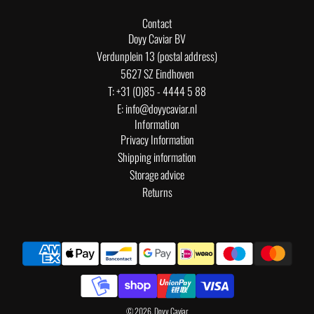
Contact
Doyy Caviar BV
Verdunplein 13 (postal address)
5627 SZ Eindhoven
T: +31 (0)85 - 4444 5 88
E: info@doyycaviar.nl
Information
Privacy Information
Shipping information
Storage advice
Returns
© 2026, Doyy Caviar