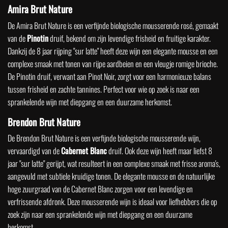
Amira Brut Nature
De Amira Brut Nature is een verfijnde biologische mousserende rosé, gemaakt
van de
Pinotin
druif, bekend om zijn levendige frisheid en fruitige karakter.
Dankzij de 8 jaar rijping "sur latte" heeft deze wijn een elegante mousse en een
complexe smaak met tonen van rijpe aardbeien en een vleugje romige brioche.
De Pinotin druif, verwant aan Pinot Noir, zorgt voor een harmonieuze balans
tussen frisheid en zachte tannines. Perfect voor wie op zoek is naar een
sprankelende wijn met diepgang en een duurzame herkomst.
Brendon Brut Nature
De Brendon Brut Nature is een verfijnde biologische mousserende wijn,
vervaardigd van de
Cabernet Blanc
druif. Ook deze wijn heeft maar liefst 8
jaar "sur latte" gerijpt, wat resulteert in een complexe smaak met frisse aroma's,
aangevuld met subtiele kruidige tonen. De elegante mousse en de natuurlijke
hoge zuurgraad van de Cabernet Blanc zorgen voor een levendige en
verfrissende afdronk. Deze mousserende wijn is ideaal voor liefhebbers die op
zoek zijn naar een sprankelende wijn met diepgang en een duurzame
herkomst.