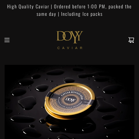
S
High Quality Caviar | Ordered before 1:00 PM, packed the
k
same day | Including Ice packs
i
p
t
o
c
o
n
t
e
n
t