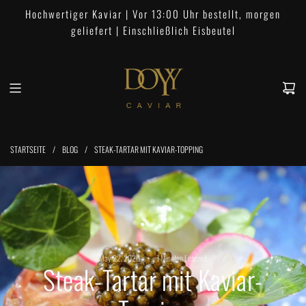
Z
Hochwertiger Kaviar | Vor 13:00 Uhr bestellt, morgen
u
geliefert | Einschließlich Eisbeutel
m
I
n
h
a
l
t
STARTSEITE
/
BLOG
/
STEAK-TARTAR MIT KAVIAR-TOPPING
s
p
r
i
n
g
e
May 22, 2020
1 Minuten Lesezeit
Steak-Tartar mit Kaviar-
n