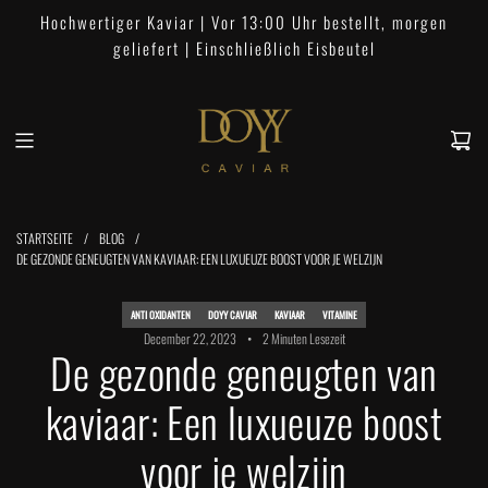
Z
Hochwertiger Kaviar | Vor 13:00 Uhr bestellt, morgen
u
geliefert | Einschließlich Eisbeutel
m
I
n
h
a
l
t
STARTSEITE
/
BLOG
/
s
DE GEZONDE GENEUGTEN VAN KAVIAAR: EEN LUXUEUZE BOOST VOOR JE WELZIJN
p
r
ANTI OXIDANTEN
DOYY CAVIAR
KAVIAAR
VITAMINE
i
December 22, 2023
2 Minuten Lesezeit
n
De gezonde geneugten van
g
kaviaar: Een luxueuze boost
e
n
voor je welzijn