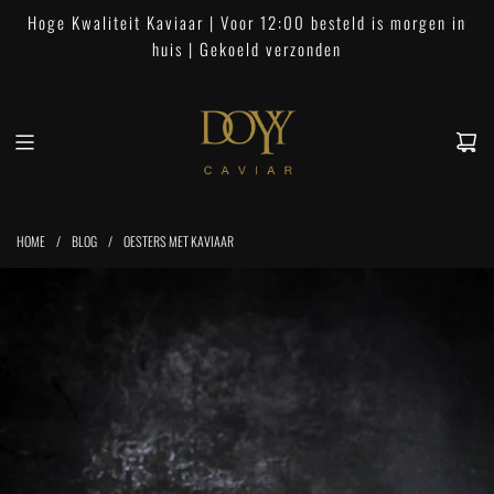
G
Hoge Kwaliteit Kaviaar | Voor 12:00 besteld is morgen in
a
huis | Gekoeld verzonden
n
a
a
r
i
n
h
HOME
/
BLOG
/
OESTERS MET KAVIAAR
o
u
d