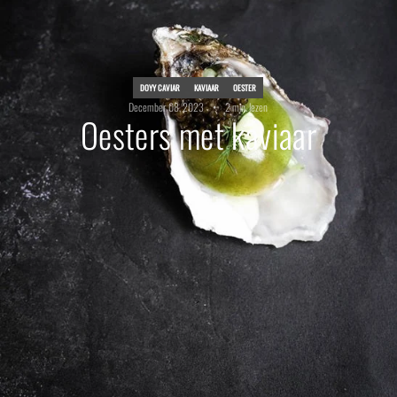
DOYY CAVIAR
KAVIAAR
OESTER
December 08, 2023
2 min. lezen
Oesters met kaviaar